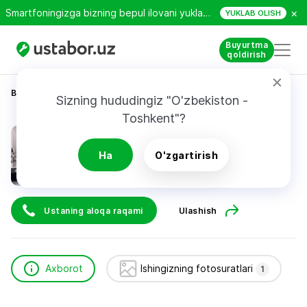
×
Smartfoningizga bizning bepul ilovani yuklab oling!
YUKLAB OLISH
Buyurtma
qoldirish
Bosh sahifa
Qurilish va ta’mirlash
бах рай
Sizning hududingiz "O'zbekiston - 
Toshkent"?
бах рай
Ha
O'zgartirish
Ustaning aloqa raqami
Ulashish
Axborot
Ishingizning fotosuratlari
1