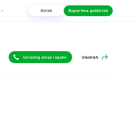
Kirish
Buyurtma qoldirish
Ustaning aloqa raqami
Ulashish