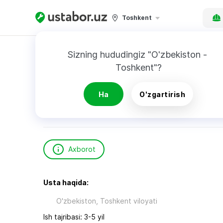
Toshkent
Bosh sahifa
Qurilish va ta’mirlash
Юнусов Э
Sizning hududingiz "O'zbekiston - 
Toshkent"?
Юнусов Э.
Ha
O'zgartirish
Axborot
Usta haqida:
O'zbekiston, Toshkent viloyati
Ish tajribasi: 3-5 yil