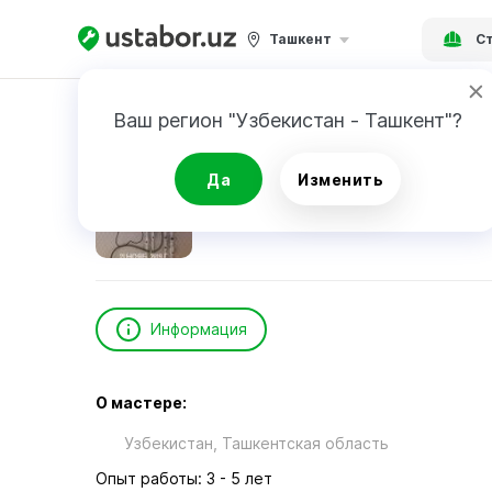
Ташкент
Ст
Главная
Строительство и ремонт
Юнусов 
Ваш регион "Узбекистан - Ташкент"?
Юнусов Э.
Да
Изменить
Информация
О мастере:
Узбекистан, Ташкентская область
Опыт работы: 3 - 5 лет