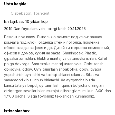
Usta haqida:
O'zbekiston, Toshkent
Ish tajribasi: 10 yildan kop
2019 Dan foydalanuvchi, oxirgi kirish 20.11.2025
Ремонт под ключ. Выполняю ремонт под ключ: ванная 
комната под ключ, отделка стен и потолка, поклейка 
обоев, кладка кафеля и др. Дизайн интерьера помещений, 
офисов и домов, кухня на заказ. Shuningdek. Plastik, 
gipsakarton ishlari. Elektro mantaj va ustanovka ishlari. Kafel 
polga devorga. Santexnika mantaj ustanovka. Gisht terish 
oblisovka, oddiy. Uyni tamirlash shpaklofka, oboy, tiyaga 
yopishtirish uyni ichki va tashqi ishlarini qilamiz.. Sifat va 
samaradorlik biz uchun birlamchi. Xa aytgancha bizda 
kansultatsiya bepul, uy tamirlash, qurish bo'yicha o'zingizni 
qiziqtirgan savollar bilan murojat qilishingiz mumukun. 8:00 dan 
17:00 gacha. Sizga foydamiz tekkanidan xursandmiz.
Ixtisoslashuv: