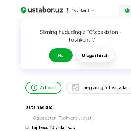
Toshkent
Bosh sahifa
Qurilish va ta’mirlash
Халбаев
Sizning hududingiz "O'zbekiston - 
Toshkent"?
Халбаев Темур
Ha
O'zgartirish
Axborot
Ishingizning fotosuratlari
Usta haqida:
O'zbekiston, Toshkent viloyati
Ish tajribasi: 10 yildan kop