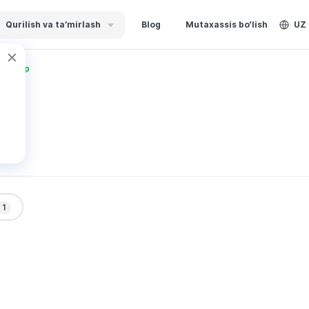
Qurilish va ta’mirlash
Blog
Mutaxassis bo‘lish
UZ
 Темур
1