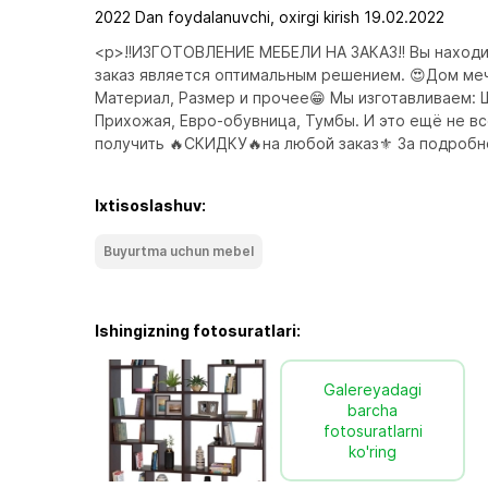
2022 Dan foydalanuvchi, oxirgi kirish 19.02.2022
<p>‼️ИЗГОТОВЛЕНИЕ МЕБЕЛИ НА ЗАКАЗ‼️ Вы находит
заказ является оптимальным решением. 😍Дом мечт
Материал, Размер и прочее😁 Мы изготавливаем: Ш
Прихожая, Евро-обувница, Тумбы. И это ещё не вс
получить 🔥СКИДКУ🔥на любой заказ⚜️ За подробн
Ixtisoslashuv:
Buyurtma uchun mebel
Ishingizning fotosuratlari:
Galereyadagi
barcha
fotosuratlarni
ko'ring