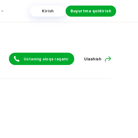
Kirish
Buyurtma qoldirish
Ustaning aloqa raqami
Ulashish