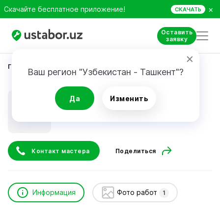
×
Скачайте бесплатное приложение!
СКАЧАТЬ
Оставить
заявку
Главная
Строительство и ремонт
Халбаев Темур
Ваш регион "Узбекистан - Ташкент"?
Халбаев Темур
Да
Изменить
Контакт мастера
Поделиться
Информация
Фото работ
1