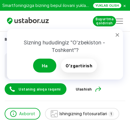
×
Smartfoningizga bizning bepul ilovani yuklab oling!
YUKLAB OLISH
Buyurtma
qoldirish
Bosh sahifa
Qurilish va ta’mirlash
Леонид
Sizning hududingiz "O'zbekiston - 
Toshkent"?
Леонид
Ha
O'zgartirish
Ustaning aloqa raqami
Ulashish
Axborot
Ishingizning fotosuratlari
1