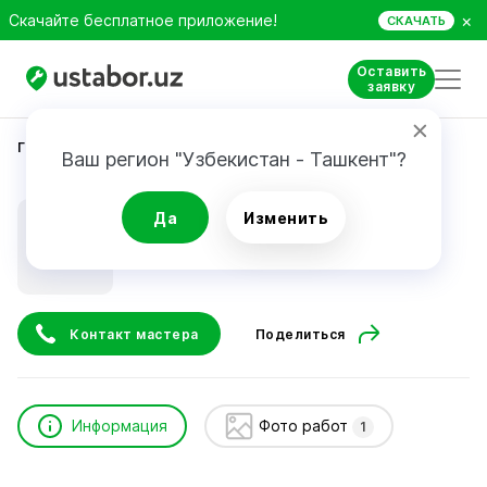
×
Скачайте бесплатное приложение!
СКАЧАТЬ
Оставить
заявку
Главная
Строительство и ремонт
Леонид
Ваш регион "Узбекистан - Ташкент"?
Леонид
Да
Изменить
Контакт мастера
Поделиться
Информация
Фото работ
1