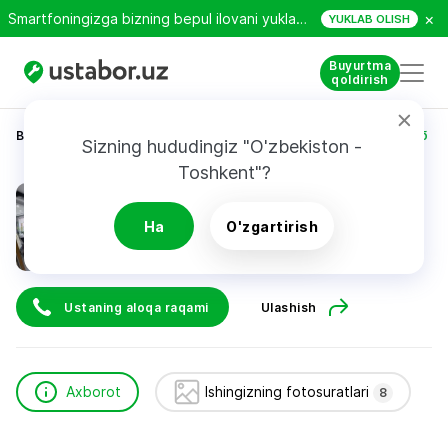
×
Smartfoningizga bizning bepul ilovani yuklab oling!
YUKLAB OLISH
Buyurtma
qoldirish
Bosh sahifa
Qurilish va ta’mirlash
Матякубов Якуб
Sizning hududingiz "O'zbekiston - 
Toshkent"?
Матякубов Якуб
Ha
O'zgartirish
Tezkor chaqiruv
Ustaning aloqa raqami
Ulashish
Axborot
Ishingizning fotosuratlari
8