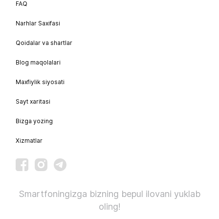
FAQ
Narhlar Saxifasi
Qoidalar va shartlar
Blog maqolalari
Maxfiylik siyosati
Sayt xaritasi
Bizga yozing
Xizmatlar
Smartfoningizga bizning bepul ilovani yuklab
oling!