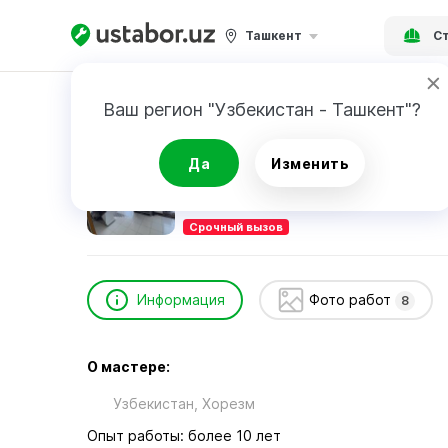
Ташкент
Ст
Главная
Строительство и ремонт
Матяку
Ваш регион "Узбекистан - Ташкент"?
Матякубов Якуб
Да
Изменить
Срочный вызов
Информация
Фото работ
8
О мастере:
Узбекистан, Хорезм
Опыт работы: более 10 лет