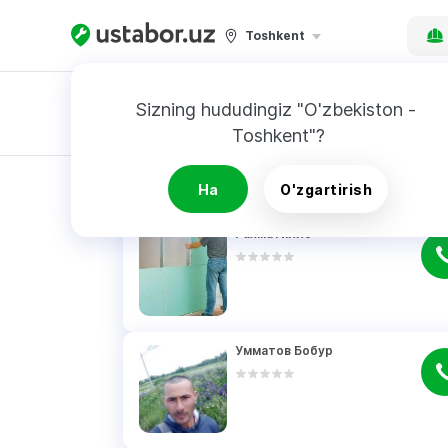
Toshkent
Sizning hududingiz "O'zbekiston - 
Toshkent"?
Buyurtnoma
QIDIRUV NATIJALARI
Ha
O'zgartirish
Рахматилло
Умматов Бобур