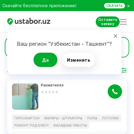
×
Скачайте бесплатное приложение!
СКАЧАТЬ
Оставить
заявку
Ваш регион "Узбекистан - Ташкент"?
5
Гипсокартон
Да
Изменить
РЕЗУЛЬТАТ
Фильтр
Рахматилло
ГИПСОКАРТОН
МАЛЯРЫ - ШТУКАТУРЫ
ПОЛЫ
ПОТОЛКИ
РЕМОНТ ПОД КЛЮЧ
ФАСАДНЫЕ РАБОТЫ