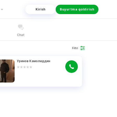
Kirish
Buyurtma qoldirish
Chat
Filtri
Уринов Камолиддин