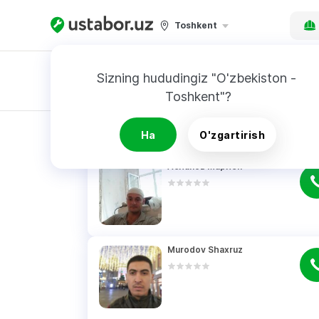
Toshkent
Sizning hududingiz "O'zbekiston - 
Toshkent"?
Buyurtnoma
QIDIRUV NATIJALARI
Ha
O'zgartirish
Асланов Марлен
Murodov Shaxruz