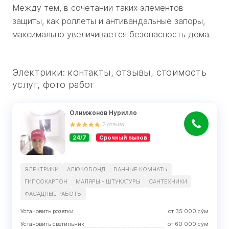
Между тем, в сочетании таких элементов
защиты, как роллеты и антивандальные запоры,
максимально увеличивается безопасность дома.
Электрики: контакты, отзывы, стоимость
услуг, фото работ
Олимжонов Нурилло
2
отзыва
24/7
Срочный вызов
ЭЛЕКТРИКИ
АЛЮКОБОНД
ВАННЫЕ КОМНАТЫ
ГИПСОКАРТОН
МАЛЯРЫ - ШТУКАТУРЫ
САНТЕХНИКИ
ФАСАДНЫЕ РАБОТЫ
Установить розетки
от
35 000
сўм
Установить светильник
от
60 000
сўм