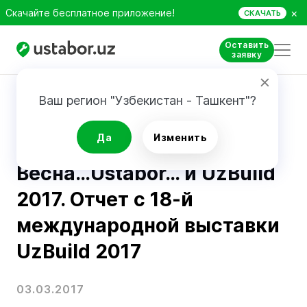
×
Скачайте бесплатное приложение!
СКАЧАТЬ
Оставить
заявку
Главная
Блог
Весна…Ustabor… и UzBuild 2017. Отчет с 18-й международной выставки UzBuild 2017
Ваш регион "Узбекистан - Ташкент"?
Об Ustabor
Да
Изменить
Весна…Ustabor… и UzBuild
2017. Отчет с 18-й
международной выставки
UzBuild 2017
03.03.2017