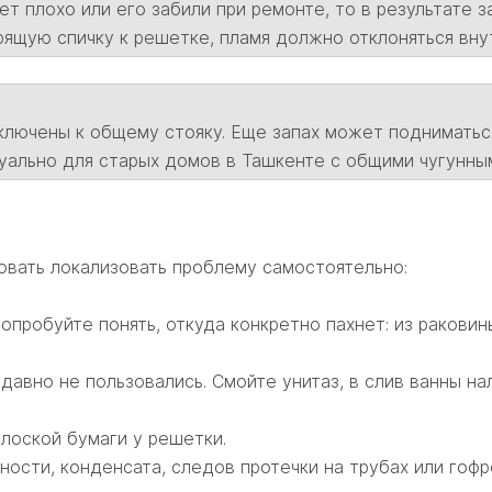
ет плохо или его забили при ремонте, то в результате
рящую спичку к решетке, пламя должно отклоняться внут
ключены к общему стояку. Еще запах может подниматься
уально для старых домов в Ташкенте с общими чугунны
овать локализовать проблему самостоятельно:
Попробуйте понять, откуда конкретно пахнет: из раковины
 давно не пользовались. Смойте унитаз, в слив ванны на
лоской бумаги у решетки.
ности, конденсата, следов протечки на трубах или гофр