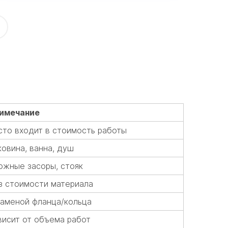
имечание
сто входит в стоимость работы
ковина, ванна, душ
ожные засоры, стояк
з стоимости материала
заменой фланца/кольца
висит от объема работ