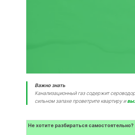
Важно знать
Канализационный газ содержит сероводоро
сильном запахе проветрите квартиру и
вы
Не хотите разбираться самостоятельно?