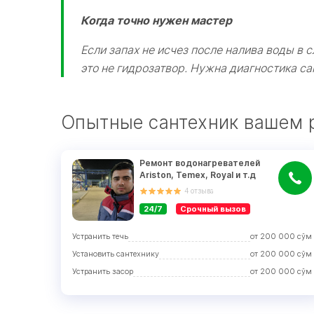
Когда точно нужен мастер
Если запах не исчез после налива воды в 
это не гидрозатвор. Нужна диагностика са
Опытные сантехник вашем ра
Ремонт водонагревателей 
Ariston, Temex, Royal и т.д
4
отзыва
24/7
Срочный вызов
Устранить течь
от
200 000
сўм
Установить сантехнику
от
200 000
сўм
Устранить засор
от
200 000
сўм