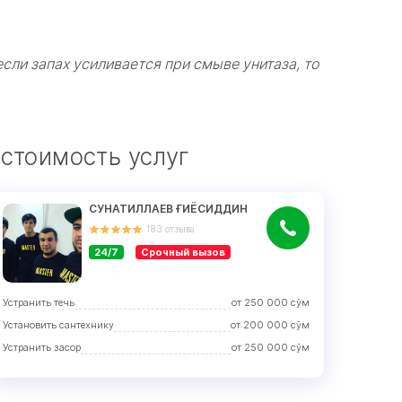
если запах усиливается при смыве унитаза, то
 стоимость услуг
СУНАТИЛЛАЕВ ҒИЁСИДДИН
183
отзыва
24/7
Срочный вызов
Устранить течь
от
250 000
сўм
Установить сантехнику
от
200 000
сўм
Устранить засор
от
250 000
сўм