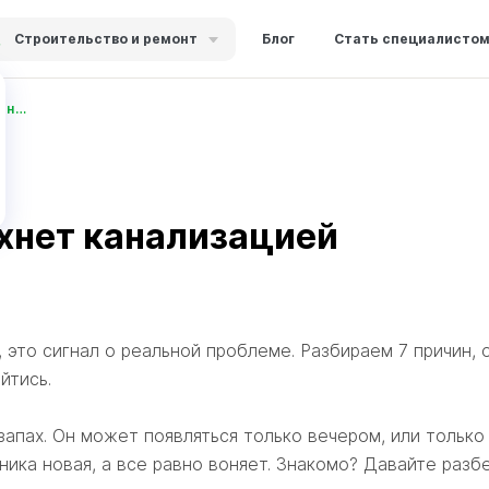
Строительство и ремонт
Блог
Стать специалисто
Почему в квартире пахнет канализацией — причины и решения
ахнет канализацией
 это сигнал о реальной проблеме. Разбираем 7 причин, 
йтись.
 запах. Он может появляться только вечером, или тольк
хника новая, а все равно воняет. Знакомо? Давайте разб