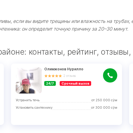
сливы, если вы видите трещины или влажность на трубах, 
нтехника: он определит точную причину за 20–30 минут.
йоне: контакты, рейтинг, отзывы,
Олимжонов Нурилло
2
отзыва
24/7
Срочный вызов
Устранить течь
от
250 000
сўм
Установить сантехнику
от
300 000
сўм