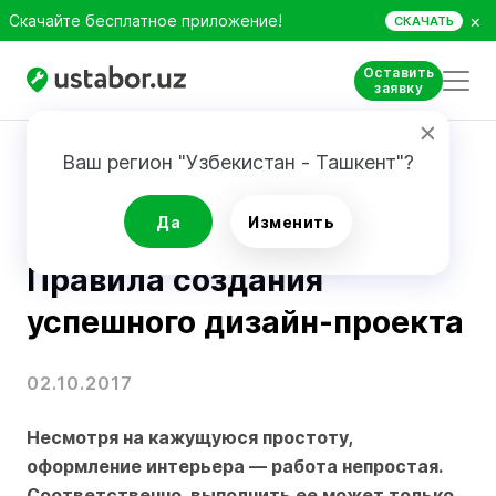
×
Скачайте бесплатное приложение!
СКАЧАТЬ
Оставить
заявку
Главная
Блог
Правила создания успешного дизайн-проекта
Ваш регион "Узбекистан - Ташкент"?
Дизайн
Да
Изменить
Правила создания
успешного дизайн-проекта
02.10.2017
Несмотря на кажущуюся простоту,
оформление интерьера — работа непростая.
Соответственно, выполнить ее может только