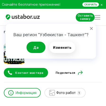
×
Скачайте бесплатное приложение!
СКАЧАТЬ
Оставить
заявку
Главная
Строительство и ремонт
Завкиддин
Ваш регион "Узбекистан - Ташкент"?
Завкиддин
Да
Изменить
Контакт мастера
Поделиться
Информация
Фото работ
1