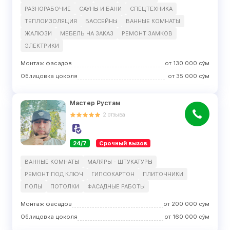
РАЗНОРАБОЧИЕ
САУНЫ И БАНИ
СПЕЦТЕХНИКА
ТЕПЛОИЗОЛЯЦИЯ
БАССЕЙНЫ
ВАННЫЕ КОМНАТЫ
ЖАЛЮЗИ
МЕБЕЛЬ НА ЗАКАЗ
РЕМОНТ ЗАМКОВ
ЭЛЕКТРИКИ
Монтаж фасадов
от
130 000
сўм
Облицовка цоколя
от
35 000
сўм
Мастер Рустам
2
отзыва
24/7
Срочный вызов
ВАННЫЕ КОМНАТЫ
МАЛЯРЫ - ШТУКАТУРЫ
РЕМОНТ ПОД КЛЮЧ
ГИПСОКАРТОН
ПЛИТОЧНИКИ
ПОЛЫ
ПОТОЛКИ
ФАСАДНЫЕ РАБОТЫ
Монтаж фасадов
от
200 000
сўм
Облицовка цоколя
от
160 000
сўм