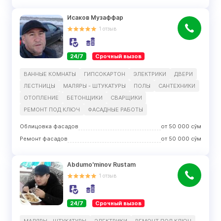
Исаков Музаффар
1
отзыв
24/7
Срочный вызов
ВАННЫЕ КОМНАТЫ
ГИПСОКАРТОН
ЭЛЕКТРИКИ
ДВЕРИ
ЛЕСТНИЦЫ
МАЛЯРЫ - ШТУКАТУРЫ
ПОЛЫ
САНТЕХНИКИ
ОТОПЛЕНИЕ
БЕТОНЩИКИ
СВАРЩИКИ
РЕМОНТ ПОД КЛЮЧ
ФАСАДНЫЕ РАБОТЫ
Облицовка фасадов
от
50 000
сўм
Ремонт фасадов
от
50 000
сўм
Abdumo'minov Rustam
1
отзыв
24/7
Срочный вызов