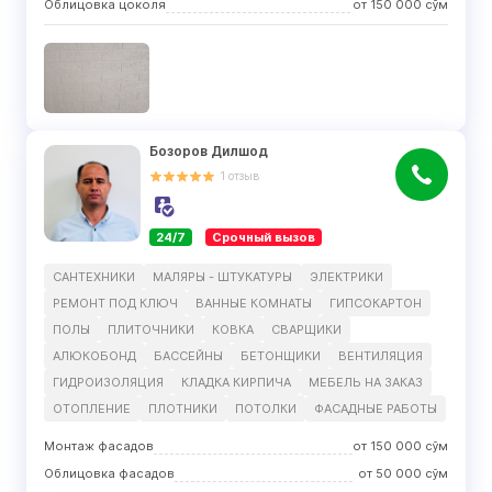
Облицовка цоколя
от
150 000
сўм
Бозоров Дилшод
1
отзыв
24/7
Срочный вызов
САНТЕХНИКИ
МАЛЯРЫ - ШТУКАТУРЫ
ЭЛЕКТРИКИ
РЕМОНТ ПОД КЛЮЧ
ВАННЫЕ КОМНАТЫ
ГИПСОКАРТОН
ПОЛЫ
ПЛИТОЧНИКИ
КОВКА
СВАРЩИКИ
АЛЮКОБОНД
БАССЕЙНЫ
БЕТОНЩИКИ
ВЕНТИЛЯЦИЯ
ГИДРОИЗОЛЯЦИЯ
КЛАДКА КИРПИЧА
МЕБЕЛЬ НА ЗАКАЗ
ОТОПЛЕНИЕ
ПЛОТНИКИ
ПОТОЛКИ
ФАСАДНЫЕ РАБОТЫ
Монтаж фасадов
от
150 000
сўм
Облицовка фасадов
от
50 000
сўм