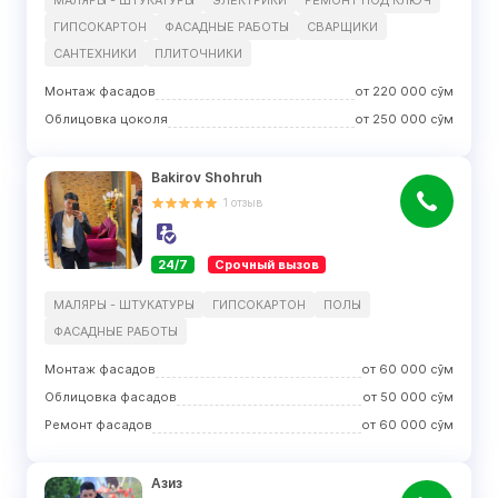
МАЛЯРЫ - ШТУКАТУРЫ
ЭЛЕКТРИКИ
РЕМОНТ ПОД КЛЮЧ
ГИПСОКАРТОН
ФАСАДНЫЕ РАБОТЫ
СВАРЩИКИ
САНТЕХНИКИ
ПЛИТОЧНИКИ
Монтаж фасадов
от
220 000
сўм
Облицовка цоколя
от
250 000
сўм
Bakirov Shohruh
1
отзыв
24/7
Срочный вызов
МАЛЯРЫ - ШТУКАТУРЫ
ГИПСОКАРТОН
ПОЛЫ
ФАСАДНЫЕ РАБОТЫ
Монтаж фасадов
от
60 000
сўм
Облицовка фасадов
от
50 000
сўм
Ремонт фасадов
от
60 000
сўм
Азиз