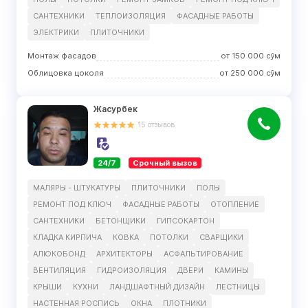
САНТЕХНИКИ
ТЕПЛОИЗОЛЯЦИЯ
ФАСАДНЫЕ РАБОТЫ
ЭЛЕКТРИКИ
ПЛИТОЧНИКИ
Монтаж фасадов
от
150 000
сўм
Облицовка цоколя
от
250 000
сўм
Жасурбек
15
отзывов
24/7
Срочный вызов
МАЛЯРЫ - ШТУКАТУРЫ
ПЛИТОЧНИКИ
ПОЛЫ
РЕМОНТ ПОД КЛЮЧ
ФАСАДНЫЕ РАБОТЫ
ОТОПЛЕНИЕ
САНТЕХНИКИ
БЕТОНЩИКИ
ГИПСОКАРТОН
КЛАДКА КИРПИЧА
КОВКА
ПОТОЛКИ
СВАРЩИКИ
АЛЮКОБОНД
АРХИТЕКТОРЫ
АСФАЛЬТИРОВАНИЕ
ВЕНТИЛЯЦИЯ
ГИДРОИЗОЛЯЦИЯ
ДВЕРИ
КАМИНЫ
КРЫШИ
КУХНИ
ЛАНДШАФТНЫЙ ДИЗАЙН
ЛЕСТНИЦЫ
НАСТЕННАЯ РОСПИСЬ
ОКНА
ПЛОТНИКИ