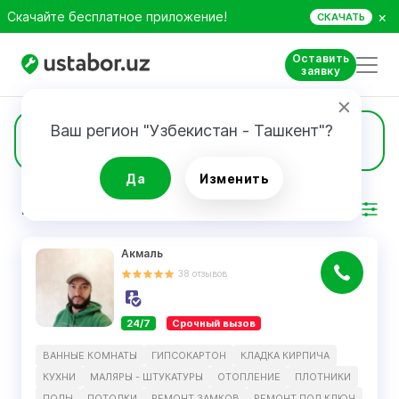
×
Скачайте бесплатное приложение!
СКАЧАТЬ
Оставить
заявку
Ваш регион "Узбекистан - Ташкент"?
1009
Фасадные работы
Да
Изменить
РЕЗУЛЬТАТ
Фильтр
Акмаль
38
отзывов
24/7
Срочный вызов
ВАННЫЕ КОМНАТЫ
ГИПСОКАРТОН
КЛАДКА КИРПИЧА
КУХНИ
МАЛЯРЫ - ШТУКАТУРЫ
ОТОПЛЕНИЕ
ПЛОТНИКИ
ПОЛЫ
ПОТОЛКИ
РЕМОНТ ЗАМКОВ
РЕМОНТ ПОД КЛЮЧ