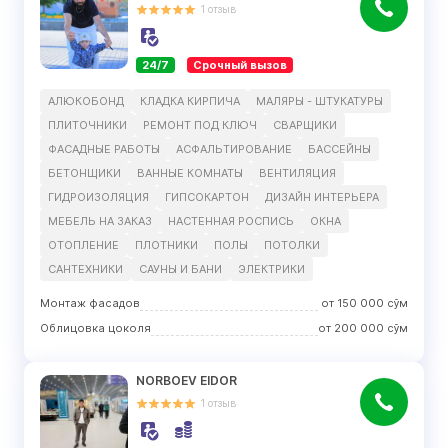
1
отзыв
24/7
Срочный вызов
АЛЮКОБОНД
КЛАДКА КИРПИЧА
МАЛЯРЫ - ШТУКАТУРЫ
ПЛИТОЧНИКИ
РЕМОНТ ПОД КЛЮЧ
СВАРЩИКИ
ФАСАДНЫЕ РАБОТЫ
АСФАЛЬТИРОВАНИЕ
БАССЕЙНЫ
БЕТОНЩИКИ
ВАННЫЕ КОМНАТЫ
ВЕНТИЛЯЦИЯ
ГИДРОИЗОЛЯЦИЯ
ГИПСОКАРТОН
ДИЗАЙН ИНТЕРЬЕРА
МЕБЕЛЬ НА ЗАКАЗ
НАСТЕННАЯ РОСПИСЬ
ОКНА
ОТОПЛЕНИЕ
ПЛОТНИКИ
ПОЛЫ
ПОТОЛКИ
САНТЕХНИКИ
САУНЫ И БАНИ
ЭЛЕКТРИКИ
Монтаж фасадов
от
150 000
сўм
Облицовка цоколя
от
200 000
сўм
NORBOEV EIDOR
1
отзыв