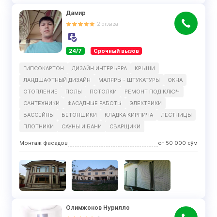
Дамир
2
отзыва
24/7
Срочный вызов
ГИПСОКАРТОН
ДИЗАЙН ИНТЕРЬЕРА
КРЫШИ
ЛАНДШАФТНЫЙ ДИЗАЙН
МАЛЯРЫ - ШТУКАТУРЫ
ОКНА
ОТОПЛЕНИЕ
ПОЛЫ
ПОТОЛКИ
РЕМОНТ ПОД КЛЮЧ
САНТЕХНИКИ
ФАСАДНЫЕ РАБОТЫ
ЭЛЕКТРИКИ
БАССЕЙНЫ
БЕТОНЩИКИ
КЛАДКА КИРПИЧА
ЛЕСТНИЦЫ
ПЛОТНИКИ
САУНЫ И БАНИ
СВАРЩИКИ
Монтаж фасадов
от
50 000
сўм
Олимжонов Нурилло