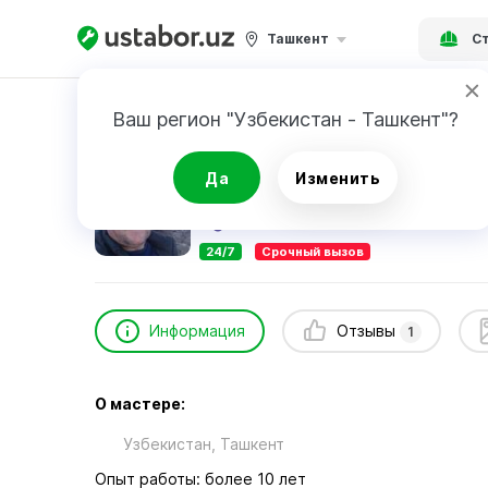
Ташкент
Ст
Главная
Строительство и ремонт
Исаков
Ваш регион "Узбекистан - Ташкент"?
Исаков Музаффар
Да
Изменить
1
отзыв
24/7
Срочный вызов
Информация
Отзывы
1
О мастере:
Узбекистан, Ташкент
Опыт работы: более 10 лет