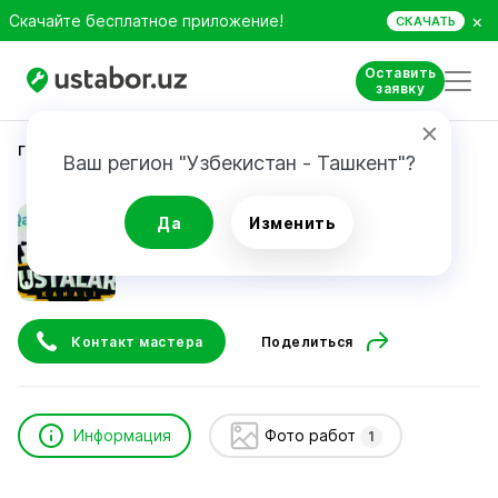
×
Скачайте бесплатное приложение!
СКАЧАТЬ
Оставить
заявку
Главная
Строительство и ремонт
Завкиддин
Ваш регион "Узбекистан - Ташкент"?
Завкиддин
Да
Изменить
Контакт мастера
Поделиться
Информация
Фото работ
1