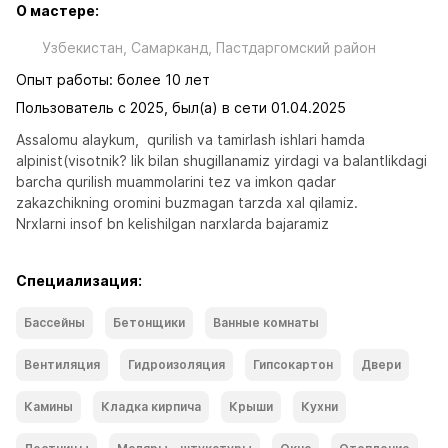
О мастере:
Узбекистан, Самарканд, Пастдаргомский район
Опыт работы: более 10 лет
Пользователь с 2025, был(а) в сети 01.04.2025
Assalomu alaykum,  qurilish va tamirlash ishlari hamda 
alpinist(visotnik? lik bilan shugillanamiz yirdagi va balantlikdagi 
barcha qurilish muammolarini tez va imkon qadar 
zakazchikning oromini buzmagan tarzda xal qilamiz.

Nrxlarni insof bn kelishilgan narxlarda bajaramiz
Специализация:
Бассейны
Бетонщики
Ванные комнаты
Вентиляция
Гидроизоляция
Гипсокартон
Двери
Камины
Кладка кирпича
Крыши
Кухни