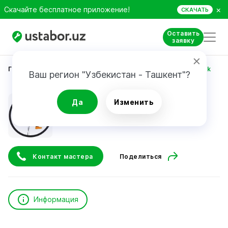
×
Скачайте бесплатное приложение!
СКАЧАТЬ
Оставить
заявку
Главная
Строительство и ремонт
Gafforov Otabek
Ваш регион "Узбекистан - Ташкент"?
Gafforov Otabek
Да
Изменить
Контакт мастера
Поделиться
Информация