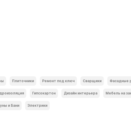
ры
Плиточники
Ремонт под ключ
Сварщики
Фасадные 
дроизоляция
Гипсокартон
Дизайн интерьера
Мебель на за
уны и Бани
Электрики