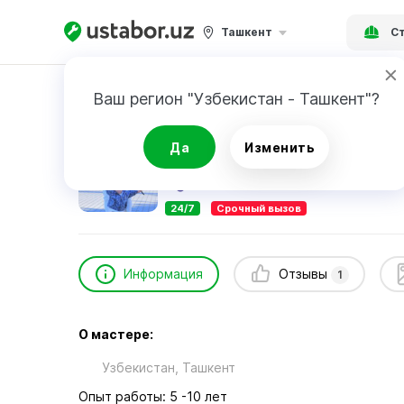
Ташкент
Ст
Главная
Строительство и ремонт
Азиз
Ваш регион "Узбекистан - Ташкент"?
Азиз
Да
Изменить
1
отзыв
24/7
Срочный вызов
Информация
Отзывы
1
О мастере:
Узбекистан, Ташкент
Опыт работы: 5 -10 лет