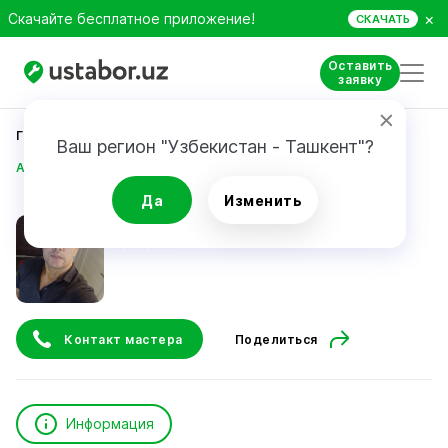
×
Скачайте бесплатное приложение!
СКАЧАТЬ
Оставить
заявку
Главная
Строительство и ремонт
Ваш регион "Узбекистан - Ташкент"?
Абдугани Худойбердиев
Да
Изменить
Абдугани Худойбердиев
Контакт мастера
Поделиться
Информация