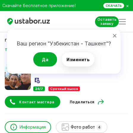
×
Скачайте бесплатное приложение!
СКАЧАТЬ
Оставить
заявку
Главная
Строительство и ремонт
Ваш регион "Узбекистан - Ташкент"?
Тухтабоев Адхамжон
Да
Изменить
Тухтабоев Адхамжон
24/7
Срочный вызов
Контакт мастера
Поделиться
Информация
Фото работ
4