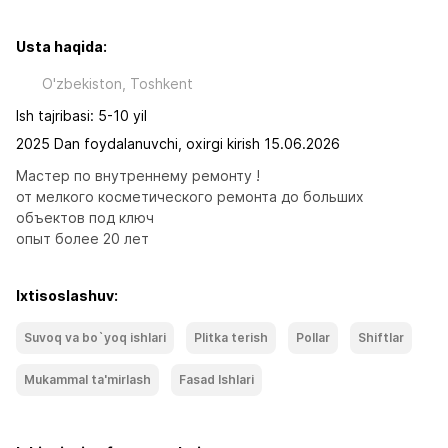
Usta haqida:
O'zbekiston, Toshkent
Ish tajribasi: 5-10 yil
2025 Dan foydalanuvchi, oxirgi kirish 15.06.2026
Мастер по внутреннему ремонту !

от мелкого косметического ремонта до больших  
объектов под ключ

опыт более 20 лет
Ixtisoslashuv:
Suvoq va bo`yoq ishlari
Plitka terish
Pollar
Shiftlar
Mukammal ta'mirlash
Fasad Ishlari