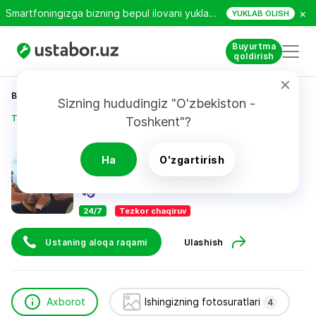
×
Smartfoningizga bizning bepul ilovani yuklab oling!
YUKLAB OLISH
Buyurtma
qoldirish
Bosh sahifa
Qurilish va ta’mirlash
Sizning hududingiz "O'zbekiston - 
Тухтабоев Адхамжон
Toshkent"?
Тухтабоев Адхамжон
Ha
O'zgartirish
24/7
Tezkor chaqiruv
Ustaning aloqa raqami
Ulashish
Axborot
Ishingizning fotosuratlari
4