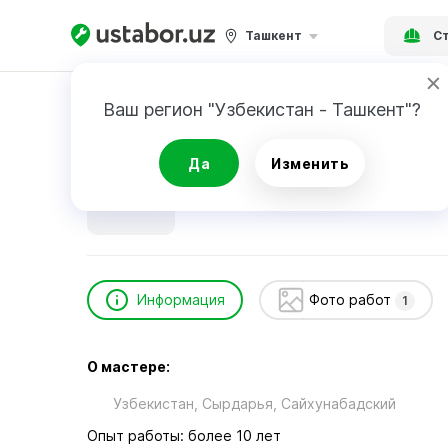
Ташкент
Ст
Главная
Строительство и ремонт
ABDURA
Ваш регион "Узбекистан - Ташкент"?
ABDURAIMOV RUSTAM
Да
Изменить
Информация
Фото работ
1
О мастере:
Узбекистан, Сырдарья, Сайхунабадский
Опыт работы: более 10 лет