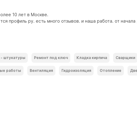
лее 10 лет в Москве. 

я профиль ру. есть много отзывов. и наша работа. от начала д
 - штукатуры
Ремонт под ключ
Кладка кирпича
Сварщики
ые работы
Вентиляция
Гидроизоляция
Отопление
Дв