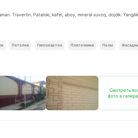
an. Travertin. Pataloki, kafel, aboy, mineral suvoq, dojdik. Yangilik
ки
Потолки
Гипсокартон
Плиточники
Полы
Фасадн
Смотреть вс
фото в галер