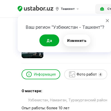
Ташкент
Ст
Главная
Строительство и ремонт
Xayitali
Ваш регион "Узбекистан - Ташкент"?
Xayitali
Да
Изменить
Информация
Фото работ
4
О мастере:
Узбекистан, Наманган, Туракурганский район
Опыт работы: более 10 лет