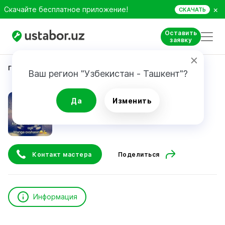
×
Скачайте бесплатное приложение!
СКАЧАТЬ
Оставить
заявку
Главная
Строительство и ремонт
Abdurahimov I.
Ваш регион "Узбекистан - Ташкент"?
Abdurahimov I.
Да
Изменить
Контакт мастера
Поделиться
Информация