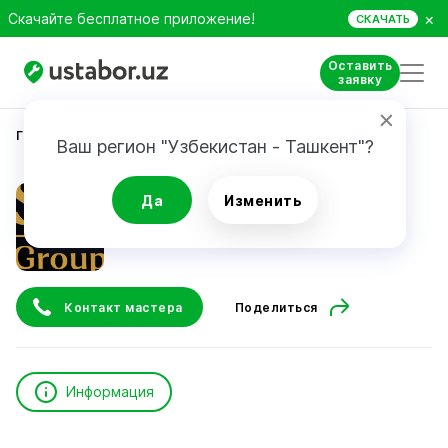
×
Скачайте бесплатное приложение!
СКАЧАТЬ
Оставить
заявку
Главная
Строительство и ремонт
Muxiddinov S.
Ваш регион "Узбекистан - Ташкент"?
Muxiddinov S.
Да
Изменить
Контакт мастера
Поделиться
Информация