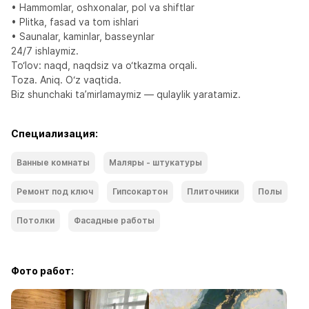
• Hammomlar, oshxonalar, pol va shiftlar

• Plitka, fasad va tom ishlari

• Saunalar, kaminlar, basseynlar

24/7 ishlaymiz.

To‘lov: naqd, naqdsiz va o‘tkazma orqali.

Toza. Aniq. O‘z vaqtida.

Biz shunchaki ta’mirlamaymiz — qulaylik yaratamiz.
Специализация:
Ванные комнаты
Маляры - штукатуры
Ремонт под ключ
Гипсокартон
Плиточники
Полы
Потолки
Фасадные работы
Фото работ: