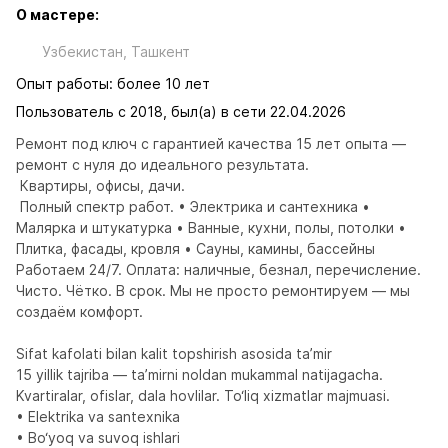
О мастере:
Узбекистан, Ташкент
Опыт работы: более 10 лет
Пользователь с 2018, был(а) в сети 22.04.2026
Ремонт под ключ с гарантией качества 15 лет опыта — 
ремонт с нуля до идеального результата.

 Квартиры, офисы, дачи.

 Полный спектр работ. • Электрика и сантехника • 
Малярка и штукатурка • Ванные, кухни, полы, потолки • 
Плитка, фасады, кровля • Сауны, камины, бассейны  
Работаем 24/7. Оплата: наличные, безнал, перечисление. 
Чисто. Чётко. В срок. Мы не просто ремонтируем — мы 
создаём комфорт.

Sifat kafolati bilan kalit topshirish asosida ta’mir

15 yillik tajriba — ta’mirni noldan mukammal natijagacha.

Kvartiralar, ofislar, dala hovlilar. To‘liq xizmatlar majmuasi.

• Elektrika va santexnika

• Bo‘yoq va suvoq ishlari
