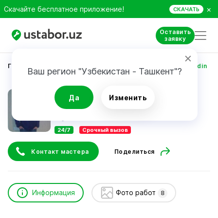
×
Скачайте бесплатное приложение!
СКАЧАТЬ
Оставить
заявку
Главная
Строительство и ремонт
Mirzayev Faxriddin
Ваш регион "Узбекистан - Ташкент"?
Mirzayev Faxriddin
Да
Изменить
24/7
Срочный вызов
Контакт мастера
Поделиться
Информация
Фото работ
8