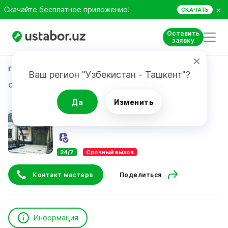
×
Скачайте бесплатное приложение!
СКАЧАТЬ
Оставить
заявку
Главная
Строительство и ремонт
Ваш регион "Узбекистан - Ташкент"?
Сайдуллаев Олимхон
Да
Изменить
Сайдуллаев Олимхон
24/7
Срочный вызов
Контакт мастера
Поделиться
Информация