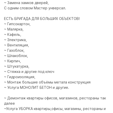
~ Замена замков дверей,

С одним словом Мастер унверсал.

ЕСТЬ БРИГАДА ДЛЯ БОЛЬШИХ ОБЪЕКТОВ!

~ Гипсокартон,

~ Малярка,

~ Кафель,

~ Электрика,

~ Вентиляция,

~ Газоблок,

~ Шлакоблок,

~ Кирпич,

~ Штукатурка,

~ Стяжка и другие под ключ 

~ Гидроизоляция,

~ Монтаж большие объёмы метала конструкция 

~ Услуга МОНОЛИТ БЕТОН и другие.

~ Демонтаж квартиры офисов, магазинов, рестораны так 
далее 

~Услуга УБОРКА квартиры,офисы, магазины, рестораны и 