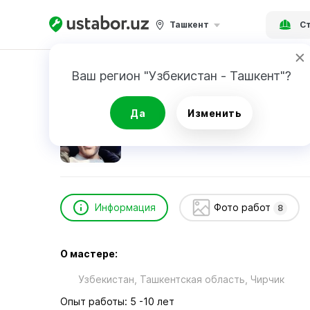
Ташкент
Ст
Главная
Строительство и ремонт
Жураку
Ваш регион "Узбекистан - Ташкент"?
Журакулов Отабек
Да
Изменить
Информация
Фото работ
8
О мастере:
Узбекистан, Ташкентская область, Чиpчик
Опыт работы: 5 -10 лет