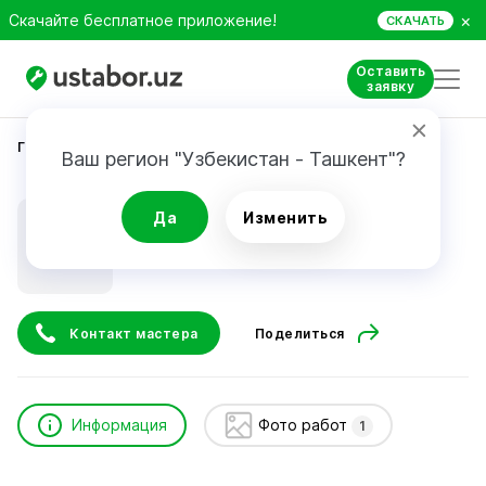
×
Скачайте бесплатное приложение!
СКАЧАТЬ
Оставить
заявку
Главная
Строительство и ремонт
Baxramov J.
Ваш регион "Узбекистан - Ташкент"?
Baxramov J.
Да
Изменить
Контакт мастера
Поделиться
Информация
Фото работ
1