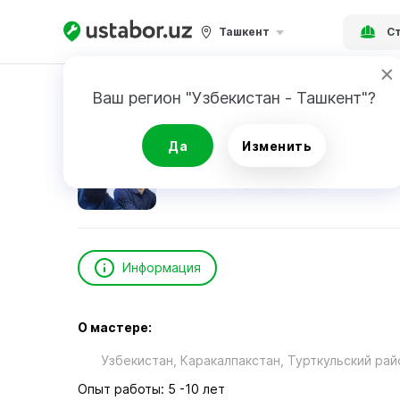
Ташкент
Ст
Главная
Строительство и ремонт
Рузимо
Ваш регион "Узбекистан - Ташкент"?
Рузимов Умиджон
Да
Изменить
Информация
О мастере:
Узбекистан, Каракалпакcтан, Турткульский рай
Опыт работы: 5 -10 лет