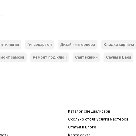
..
ентиляция
Гипсокартон
Дизайн интерьера
Кладка кирпича
монт замков
Ремонт под ключ
Сантехники
Сауны и Бани
Каталог специалистов
Сколько стоят услуги мастеров
Статьи в Блоге
ости
Карта сайта