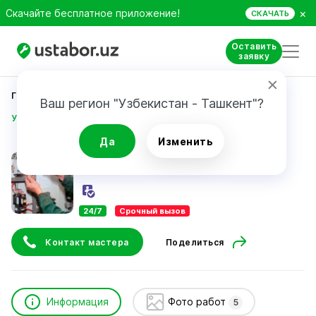
×
Скачайте бесплатное приложение!
СКАЧАТЬ
Оставить
заявку
Главная
Строительство и ремонт
Ваш регион "Узбекистан - Ташкент"?
Умаров Дилмурод Джурабаевич
Да
Изменить
Умаров Дилмурод Джурабаевич
24/7
Срочный вызов
Контакт мастера
Поделиться
Информация
Фото работ
5