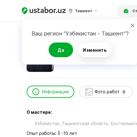
Ташкент
Ст
Главная
Строительство и ремонт
Юлдаше
Ваш регион "Узбекистан - Ташкент"?
Юлдашев Фаррух
Да
Изменить
Информация
Фото работ
8
О мастере:
Узбекистан, Ташкентская область, Бостанлыкс
Опыт работы: 5 -10 лет