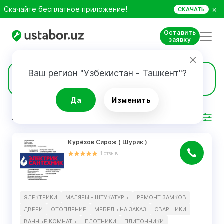
×
Скачайте бесплатное приложение!
СКАЧАТЬ
Оставить
заявку
Ваш регион "Узбекистан - Ташкент"?
14
Двери
Да
Изменить
РЕЗУЛЬТАТ
Фильтр
Курëзов Сирож ( Шурик )
1
отзыв
ЭЛЕКТРИКИ
МАЛЯРЫ - ШТУКАТУРЫ
РЕМОНТ ЗАМКОВ
ДВЕРИ
ОТОПЛЕНИЕ
МЕБЕЛЬ НА ЗАКАЗ
СВАРЩИКИ
ВАННЫЕ КОМНАТЫ
ПЛОТНИКИ
ПЛИТОЧНИКИ