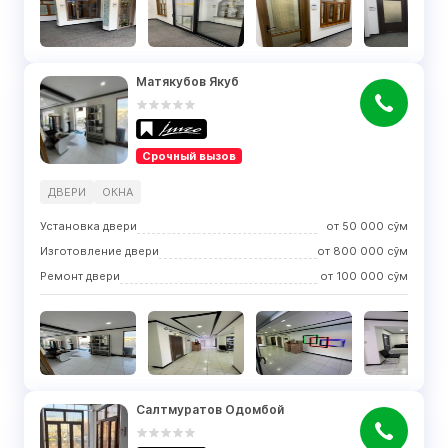
Матякубов Якуб
Срочный вызов
ДВЕРИ
ОКНА
Установка двери
от
50 000
сўм
Изготовление двери
от
800 000
сўм
Ремонт двери
от
100 000
сўм
Салтмуратов Одомбой