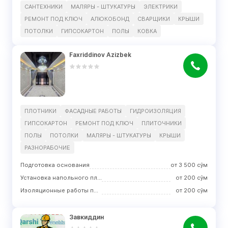
САНТЕХНИКИ
МАЛЯРЫ - ШТУКАТУРЫ
ЭЛЕКТРИКИ
РЕМОНТ ПОД КЛЮЧ
АЛЮКОБОНД
СВАРЩИКИ
КРЫШИ
ПОТОЛКИ
ГИПСОКАРТОН
ПОЛЫ
КОВКА
Faxriddinov Azizbek
ПЛОТНИКИ
ФАСАДНЫЕ РАБОТЫ
ГИДРОИЗОЛЯЦИЯ
ГИПСОКАРТОН
РЕМОНТ ПОД КЛЮЧ
ПЛИТОЧНИКИ
ПОЛЫ
ПОТОЛКИ
МАЛЯРЫ - ШТУКАТУРЫ
КРЫШИ
РАЗНОРАБОЧИЕ
Подготовка основания
от
3 500
сўм
Установка напольного плинтуса
от
200
сўм
Изоляционные работы по полу
от
200
сўм
Завкиддин