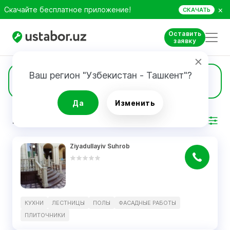
×
Скачайте бесплатное приложение!
СКАЧАТЬ
Оставить
заявку
Ваш регион "Узбекистан - Ташкент"?
16
Полы
Да
Изменить
РЕЗУЛЬТАТ
Фильтр
Ziyadullayiv Suhrob
КУХНИ
ЛЕСТНИЦЫ
ПОЛЫ
ФАСАДНЫЕ РАБОТЫ
ПЛИТОЧНИКИ