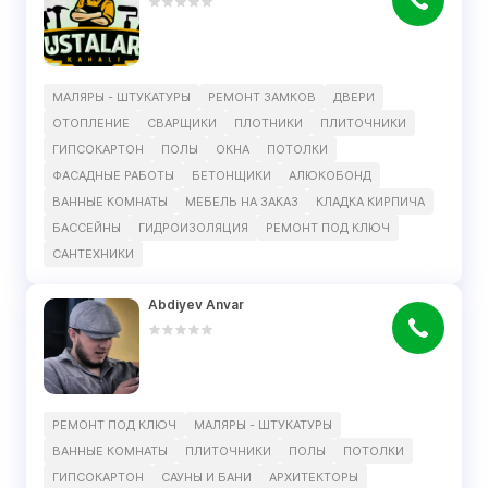
МАЛЯРЫ - ШТУКАТУРЫ
РЕМОНТ ЗАМКОВ
ДВЕРИ
ОТОПЛЕНИЕ
СВАРЩИКИ
ПЛОТНИКИ
ПЛИТОЧНИКИ
ГИПСОКАРТОН
ПОЛЫ
ОКНА
ПОТОЛКИ
ФАСАДНЫЕ РАБОТЫ
БЕТОНЩИКИ
АЛЮКОБОНД
ВАННЫЕ КОМНАТЫ
МЕБЕЛЬ НА ЗАКАЗ
КЛАДКА КИРПИЧА
БАССЕЙНЫ
ГИДРОИЗОЛЯЦИЯ
РЕМОНТ ПОД КЛЮЧ
САНТЕХНИКИ
Abdiyev Anvar
РЕМОНТ ПОД КЛЮЧ
МАЛЯРЫ - ШТУКАТУРЫ
ВАННЫЕ КОМНАТЫ
ПЛИТОЧНИКИ
ПОЛЫ
ПОТОЛКИ
ГИПСОКАРТОН
САУНЫ И БАНИ
АРХИТЕКТОРЫ