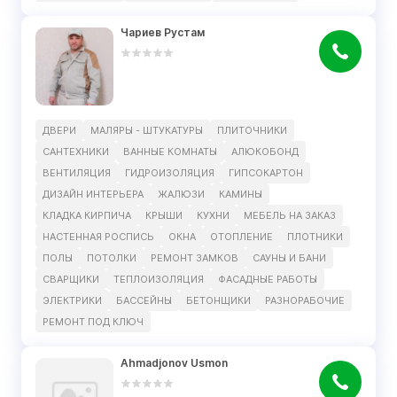
Чариев Рустам
ДВЕРИ
МАЛЯРЫ - ШТУКАТУРЫ
ПЛИТОЧНИКИ
САНТЕХНИКИ
ВАННЫЕ КОМНАТЫ
АЛЮКОБОНД
ВЕНТИЛЯЦИЯ
ГИДРОИЗОЛЯЦИЯ
ГИПСОКАРТОН
ДИЗАЙН ИНТЕРЬЕРА
ЖАЛЮЗИ
КАМИНЫ
КЛАДКА КИРПИЧА
КРЫШИ
КУХНИ
МЕБЕЛЬ НА ЗАКАЗ
НАСТЕННАЯ РОСПИСЬ
ОКНА
ОТОПЛЕНИЕ
ПЛОТНИКИ
ПОЛЫ
ПОТОЛКИ
РЕМОНТ ЗАМКОВ
САУНЫ И БАНИ
СВАРЩИКИ
ТЕПЛОИЗОЛЯЦИЯ
ФАСАДНЫЕ РАБОТЫ
ЭЛЕКТРИКИ
БАССЕЙНЫ
БЕТОНЩИКИ
РАЗНОРАБОЧИЕ
РЕМОНТ ПОД КЛЮЧ
Ahmadjonov Usmon