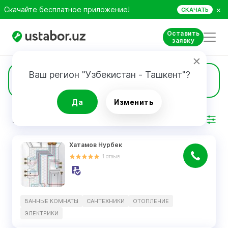
×
Скачайте бесплатное приложение!
СКАЧАТЬ
Оставить
заявку
Ваш регион "Узбекистан - Ташкент"?
13
Отопление
Да
Изменить
РЕЗУЛЬТАТ
Фильтр
Хатамов Нурбек
1
отзыв
ВАННЫЕ КОМНАТЫ
САНТЕХНИКИ
ОТОПЛЕНИЕ
ЭЛЕКТРИКИ