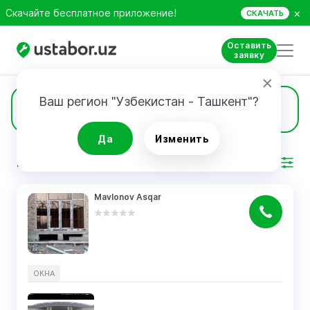
×
Скачайте бесплатное приложение!
СКАЧАТЬ
Оставить
заявку
Ваш регион "Узбекистан - Ташкент"?
4
Окна
Да
Изменить
РЕЗУЛЬТАТ
Фильтр
Mavlonov Asqar
ОКНА