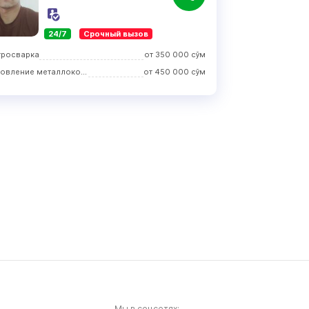
24/7
Срочный вызов
тросварка
от
350 000
сўм
Изготовление металлоконструкций
от
450 000
сўм
Мы в соцсетях: