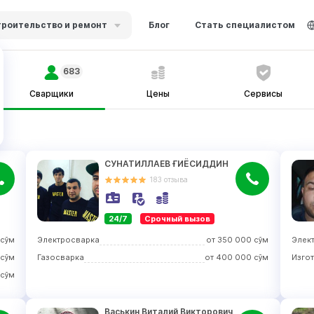
роительство и ремонт
Блог
Стать специалистом
683
Сварщики
Цены
Сервисы
СУНАТИЛЛАЕВ ҒИЁСИДДИН
183
отзыва
24/7
Срочный вызов
сўм
Электросварка
от
350 000
сўм
Элек
сўм
Газосварка
от
400 000
сўм
сўм
Васькин Виталий Викторович