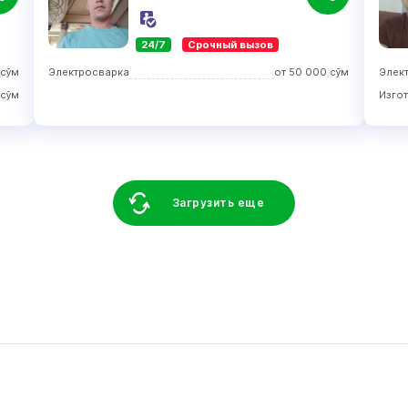
24/7
Срочный вызов
сўм
Электросварка
от
50 000
сўм
Элек
сўм
Загрузить еще