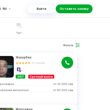
RU
Войти
Оставить заявку
Чат
Фильтр
Жасурбек
15
отзывов
24/7
Срочный вызов
тросварка
от
25 000
сўм
Изготовление металлоконструкций
от
65 000
сўм
Муроджон