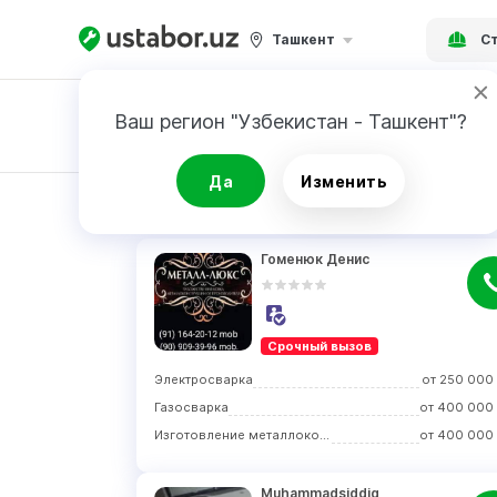
Ташкент
Ст
Ваш регион "Узбекистан - Ташкент"?
Заявка
Да
Изменить
РЕЗУЛЬТАТ
Гоменюк Денис
Срочный вызов
Электросварка
от
250 000
Газосварка
от
400 000
Изготовление металлоконструкций
от
400 000
Muhammadsiddiq