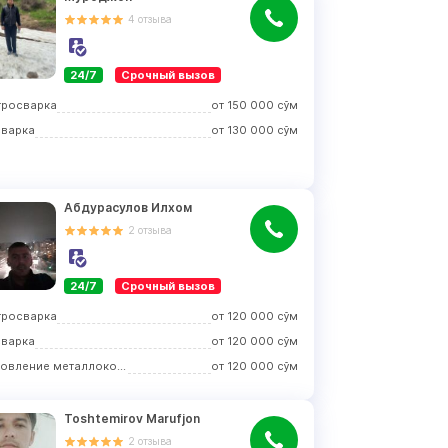
4
отзыва
24/7
Срочный вызов
тросварка
от
150 000
сўм
сварка
от
130 000
сўм
Абдурасулов Илхом
2
отзыва
24/7
Срочный вызов
тросварка
от
120 000
сўм
сварка
от
120 000
сўм
Изготовление металлоконструкций
от
120 000
сўм
Toshtemirov Marufjon
2
отзыва