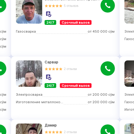
5
отзывов
24/7
Срочный вызов
сўм
Газосварка
от
450 000
сўм
Элек
сўм
Газо
сўм
Сарвар
2
отзыва
24/7
Срочный вызов
сўм
Электросварка
от
200 000
сўм
Элек
сўм
Изготовление металлоконструкций
от
200 000
сўм
Газо
сўм
Дамир
2
отзыва