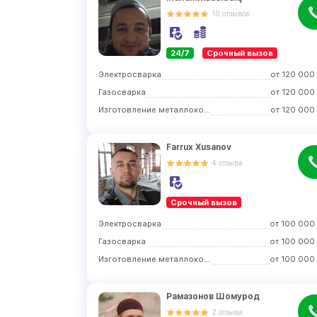
10
отзывов
24/7
Срочный вызов
Электросварка
от
120 000
Газосварка
от
120 000
Изготовление металлоконструкций
от
120 000
Farrux Xusanov
4
отзыва
Срочный вызов
Электросварка
от
100 000
Газосварка
от
100 000
Изготовление металлоконструкций
от
100 000
Рамазонов Шомурод
2
отзыва