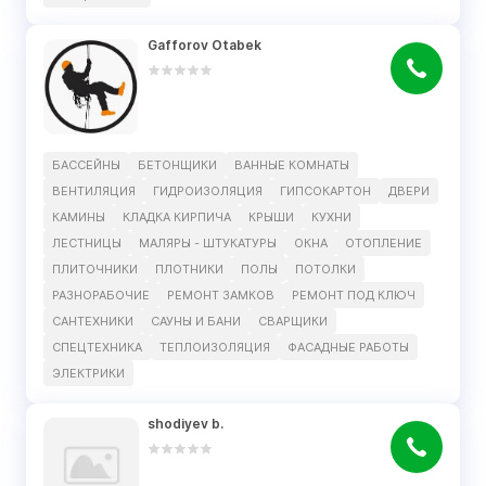
Gafforov Otabek
БАССЕЙНЫ
БЕТОНЩИКИ
ВАННЫЕ КОМНАТЫ
ВЕНТИЛЯЦИЯ
ГИДРОИЗОЛЯЦИЯ
ГИПСОКАРТОН
ДВЕРИ
КАМИНЫ
КЛАДКА КИРПИЧА
КРЫШИ
КУХНИ
ЛЕСТНИЦЫ
МАЛЯРЫ - ШТУКАТУРЫ
ОКНА
ОТОПЛЕНИЕ
ПЛИТОЧНИКИ
ПЛОТНИКИ
ПОЛЫ
ПОТОЛКИ
РАЗНОРАБОЧИЕ
РЕМОНТ ЗАМКОВ
РЕМОНТ ПОД КЛЮЧ
САНТЕХНИКИ
САУНЫ И БАНИ
СВАРЩИКИ
СПЕЦТЕХНИКА
ТЕПЛОИЗОЛЯЦИЯ
ФАСАДНЫЕ РАБОТЫ
ЭЛЕКТРИКИ
shodiyev b.