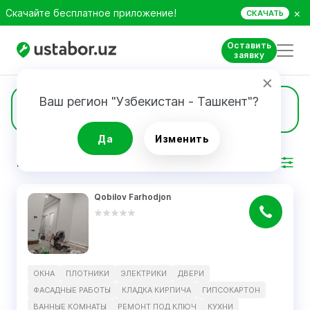
×
Скачайте бесплатное приложение!
СКАЧАТЬ
Оставить
заявку
Ваш регион "Узбекистан - Ташкент"?
2
Окна
Да
Изменить
РЕЗУЛЬТАТ
Фильтр
Qobilov Farhodjon
ОКНА
ПЛОТНИКИ
ЭЛЕКТРИКИ
ДВЕРИ
ФАСАДНЫЕ РАБОТЫ
КЛАДКА КИРПИЧА
ГИПСОКАРТОН
ВАННЫЕ КОМНАТЫ
РЕМОНТ ПОД КЛЮЧ
КУХНИ