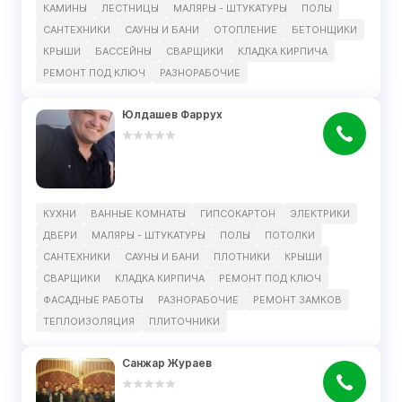
КАМИНЫ
ЛЕСТНИЦЫ
МАЛЯРЫ - ШТУКАТУРЫ
ПОЛЫ
САНТЕХНИКИ
САУНЫ И БАНИ
ОТОПЛЕНИЕ
БЕТОНЩИКИ
КРЫШИ
БАССЕЙНЫ
СВАРЩИКИ
КЛАДКА КИРПИЧА
РЕМОНТ ПОД КЛЮЧ
РАЗНОРАБОЧИЕ
Юлдашев Фаррух
КУХНИ
ВАННЫЕ КОМНАТЫ
ГИПСОКАРТОН
ЭЛЕКТРИКИ
ДВЕРИ
МАЛЯРЫ - ШТУКАТУРЫ
ПОЛЫ
ПОТОЛКИ
САНТЕХНИКИ
САУНЫ И БАНИ
ПЛОТНИКИ
КРЫШИ
СВАРЩИКИ
КЛАДКА КИРПИЧА
РЕМОНТ ПОД КЛЮЧ
ФАСАДНЫЕ РАБОТЫ
РАЗНОРАБОЧИЕ
РЕМОНТ ЗАМКОВ
ТЕПЛОИЗОЛЯЦИЯ
ПЛИТОЧНИКИ
Санжар Жураев