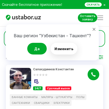
×
Скачайте бесплатное приложение!
СКАЧАТЬ
Оставить
заявку
Ваш регион "Узбекистан - Ташкент"?
74
Сантехники
Да
Изменить
РЕЗУЛЬТАТ
Фильтр
Салахудиннов Константин
24/7
Срочный вызов
ВАННЫЕ КОМНАТЫ
МАЛЯРЫ - ШТУКАТУРЫ
ПОЛЫ
САНТЕХНИКИ
СВАРЩИКИ
ЭЛЕКТРИКИ