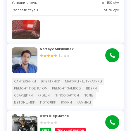
Устранить течь
от
150
сўм
Развести трубы
от
70
сўм
Nartayv Muslimbek
1
отзыв
САНТЕХНИКИ
ЭЛЕКТРИКИ
МАЛЯРЫ - ШТУКАТУРЫ
РЕМОНТ ПОД КЛЮЧ
РЕМОНТ ЗАМКОВ
ДВЕРИ
СВАРЩИКИ
КРЫШИ
ГИПСОКАРТОН
ПОЛЫ
БЕТОНЩИКИ
ПОТОЛКИ
КУХНИ
КАМИНЫ
Азиз Шерматов
24/7
Срочный вызов