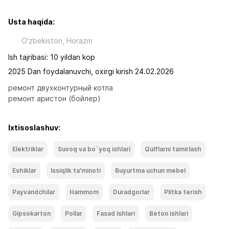
Usta haqida:
O'zbekiston, Horazm
Ish tajribasi: 10 yildan kop
2025 Dan foydalanuvchi, oxirgi kirish 24.02.2026
ремонт двухконтурный котла

ремонт аристон (бойлер)
Ixtisoslashuv:
Elektriklar
Suvoq va bo`yoq ishlari
Qulflarni tamirlash
Eshiklar
Issiqlik ta'minoti
Buyurtma uchun mebel
Payvandchilar
Hammom
Duradgorlar
Plitka terish
Gipsokarton
Pollar
Fasad Ishlari
Beton ishlari