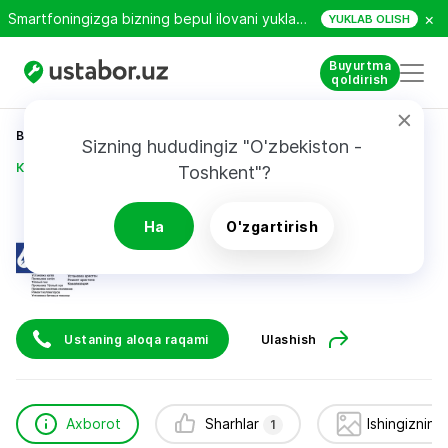
×
Smartfoningizga bizning bepul ilovani yuklab oling!
YUKLAB OLISH
Buyurtma
qoldirish
Bosh sahifa
Qurilish va ta’mirlash
Sizning hududingiz "O'zbekiston - 
Курëзов Сирож ( Шурик )
Toshkent"?
Курëзов Сирож ( Шурик )
Ha
O'zgartirish
1
sharh
Ustaning aloqa raqami
Ulashish
Axborot
Sharhlar
Ishingizning
1