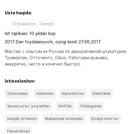
Usta haqida:
O'zbekiston, Termez
Ish tajribasi: 10 yildan kop
2017 Dan foydalanuvchi, oxirgi kirish 27.06.2017
Мастер с опытом из России по декоративной штукатурке. 
Травертин, Отточенто, Oikos. Работаем красиво, 
аккуратно, чисто и конечно быстро.
Ixtisoslashuv:
Oshxonalar
Hammom
Gipsokarton
Elektriklar
Suvoq va bo`yoq ishlari
Shiftlar
Chilangarlar
Issiqlik ta'minoti
Mukammal ta'mirlash
Dizayn inter'eri
Fasad Ishlari