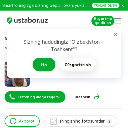
×
Smartfoningizga bizning bepul ilovani yuklab oling!
YUKLAB OLISH
Buyurtma
qoldirish
Bosh sahifa
Qurilish va ta’mirlash
Sizning hududingiz "O'zbekiston - 
Мардаев Чоршанби
Toshkent"?
Мардаев Чоршанби
Ha
O'zgartirish
Ustaning aloqa raqami
Ulashish
Axborot
Ishingizning fotosuratlari
2