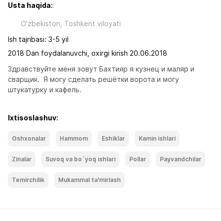
Usta haqida:
O'zbekiston, Toshkent viloyati
Ish tajribasi: 3-5 yil
2018 Dan foydalanuvchi, oxirgi kirish 20.06.2018
Здравствуйте меня зовут Бахтияр я кузнец и маляр и 
сварщик.  Я могу сделать решётки ворота и могу 
штукатурку и кафель.
Ixtisoslashuv:
Oshxonalar
Hammom
Eshiklar
Kamin ishlari
Zinalar
Suvoq va bo`yoq ishlari
Pollar
Payvandchilar
Temirchilik
Mukammal ta'mirlash