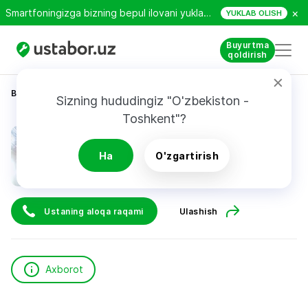
×
Smartfoningizga bizning bepul ilovani yuklab oling!
YUKLAB OLISH
Buyurtma
qoldirish
Bosh sahifa
Qurilish va ta’mirlash
Султанов Б.
Sizning hududingiz "O'zbekiston - 
Toshkent"?
Султанов Б.
Ha
O'zgartirish
Ustaning aloqa raqami
Ulashish
Axborot